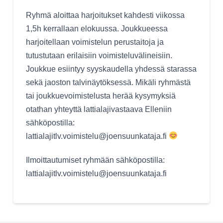
Ryhmä aloittaa harjoitukset kahdesti viikossa
1,5h kerrallaan elokuussa. Joukkueessa
harjoitellaan voimistelun perustaitoja ja
tutustutaan erilaisiin voimisteluvälineisiin.
Joukkue esiintyy syyskaudella yhdessä starassa
sekä jaoston talvinäytöksessä. Mikäli ryhmästä
tai joukkuevoimistelusta herää kysymyksiä
otathan yhteyttä lattialajivastaava Elleniin
sähköpostilla:
lattialajitlv.voimistelu@joensuunkataja.fi
Ilmoittautumiset ryhmään sähköpostilla:
lattialajitlv.voimistelu@joensuunkataja.fi