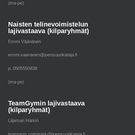
(ma-pe)
Naisten telinevoimistelun
lajivastaava (kilparyhmät)
Emmi Väänänen
emmi.vaananen@joensuunkataja.fi
p. 0505550838
(ma-pe)
TeamGymin lajivastaava
(kilparyhmät)
Liljamari Härkin
teamgym.voimistelu@joensuunkataja.fi