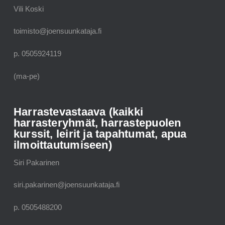
Vili Koski
toimisto@joensuunkataja.fi
p. 0505924119
(ma-pe)
Harrastevastaava (kaikki
harrasteryhmät, harrastepuolen
kurssit, leirit ja tapahtumat, apua
ilmoittautumiseen)
Siri Pakarinen
siri.pakarinen@joensuunkataja.fi
p. 0505488200