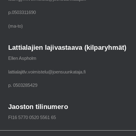
p.0503311690
(ma-to)
Lattialajien lajivastaava (kilparyhmät)
Ellen Aspholm
lattialajitlv.voimistelu@joensuunkataja.fi
p. 0503285429
Jaoston tilinumero
FI16 5770 0520 5561 65