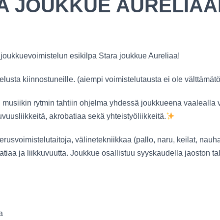
RA JOUKKUE AURELIAA
oukkuevoimistelun esikilpa Stara joukkue Aureliaa!
lusta kiinnostuneille. (aiempi voimistelutausta ei ole välttämätö
n musiikin rytmin tahtiin ohjelma yhdessä joukkueena vaalealla 
uvuusliikkeitä, akrobatiaa sekä yhteistyöliikkeitä.
usvoimistelutaitoja, välinetekniikkaa (pallo, naru, keilat, nauha,
atiaa ja liikkuvuutta. Joukkue osallistuu syyskaudella jaoston ta
a