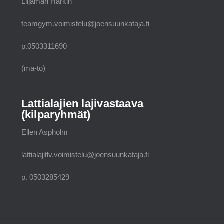
Liljamari Härkin
teamgym.voimistelu@joensuunkataja.fi
p.0503311690
(ma-to)
Lattialajien lajivastaava
(kilparyhmät)
Ellen Aspholm
lattialajitlv.voimistelu@joensuunkataja.fi
p. 0503285429