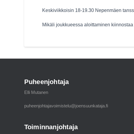
Keskiviikkoisin 18-19.30 Nepenmäen tanss
Mikäli joukkueessa aloittaminen kiinnostaa o
Puheenjohtaja
Elli Mutanen
puheenjohtajavoimistelu@joensuunkataja.fi
Toiminnanjohtaja