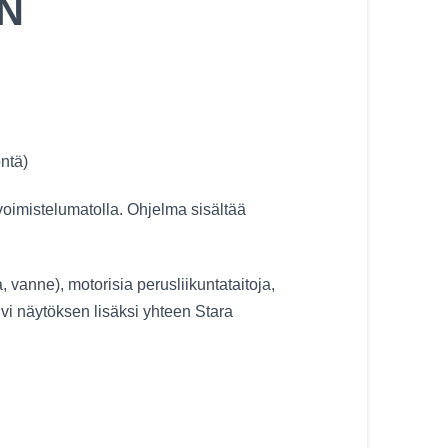
N
ntä)
voimistelumatolla. Ohjelma sisältää
 vanne), motorisia perusliikuntataitoja,
lvi näytöksen lisäksi yhteen Stara