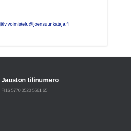
ajitlv.voimistelu@joensuunkataja.fi
Jaoston tilinumero
FI16 5770 0520 5561 65