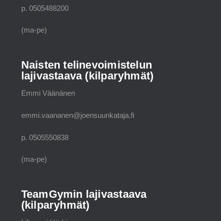
p. 0505488200
(ma-pe)
Naisten telinevoimistelun
lajivastaava (kilparyhmät)
Emmi Väänänen
emmi.vaananen@joensuunkataja.fi
p. 0505550838
(ma-pe)
TeamGymin lajivastaava
(kilparyhmät)