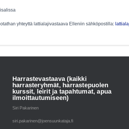
isalissa
tathan yhteyttä lattialajivastaava Elleniin sähköpostilla:
lattial
Harrastevastaava (kaikki
harrasteryhmät, harrastepuolen
kurssit, leirit ja tapahtumat, apua
ilmoittautumiseen)
Siri Pakarinen
siri.pakarinen@joensuunkataja.fi