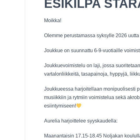
ESIKILPA STA
Moikka!
Olemme perustamassa syksylle 2026 uutta j
Joukkue on suunnattu 6-9-vuotiaille voimiste
Joukkuevoimistelu on laji, jossa suoritetaa
vartalonliikkeitä, tasapainoja, hyppyjä, liikk
Joukkueessa harjoitellaan monipuolisesti per
musiikkiin ja rytmiin voimistelua sekä akrob
esiintymiseen!
Aurelia harjoittelee syyskaudella:
Maanantaisin 17.15-18.45 Noljakan koulull